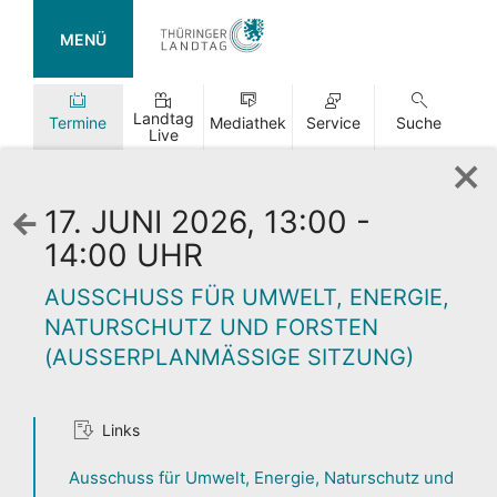
MENÜ
Landtag
Termine
Mediathek
Service
Suche
Live
17. JUNI 2026, 13:00 -
Zurück
zur
14:00 UHR
Wochenansicht
AUSSCHUSS FÜR UMWELT, ENERGIE,
NATURSCHUTZ UND FORSTEN
(AUSSERPLANMÄSSIGE SITZUNG)
TAG DER
Links
OFFENEN TÜR
Ausschuss für Umwelt, Energie, Naturschutz und