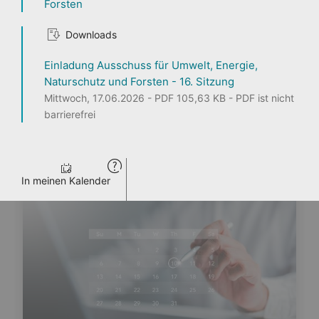
Forsten
1
2
3
Downloads
Einladung Ausschuss für Umwelt, Energie,
Naturschutz und Forsten - 16. Sitzung
Mittwoch, 17.06.2026 - PDF 105,63 KB - PDF ist nicht
Seite teilen
barrierefrei
ENTDECKEN
PERSONEN
LANDTAG LIVE
PRESSE
VERANSTALTUNGEN
In meinen Kalender