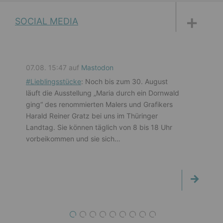
DISKUSSIONSFORUM
PETITIONEN
PARLAMENTS­DOKUMENTATION
MEDIATHEK
SOCIAL MEDIA
07.08. 15:47 auf
Mastodon
#
Lieblingsstücke
: Noch bis zum 30. August
läuft die Ausstellung „Maria durch ein Dornwald
ging“ des renommierten Malers und Grafikers
Harald Reiner Gratz bei uns im Thüringer
Landtag. Sie können täglich von 8 bis 18 Uhr
vorbeikommen und sie sich…
1
2
3
4
5
6
7
8
9