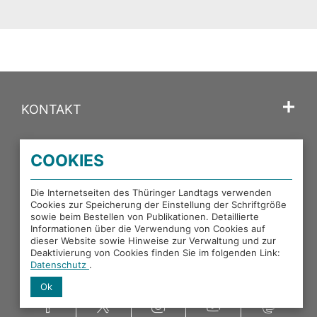
KONTAKT
SPRACHE
COOKIES
PORTALE DES THÜRINGER LANDTAGS
Die Internetseiten des Thüringer Landtags verwenden
Cookies zur Speicherung der Einstellung der Schriftgröße
sowie beim Bestellen von Publikationen. Detaillierte
EXTERNE LINKS
Informationen über die Verwendung von Cookies auf
dieser Website sowie Hinweise zur Verwaltung und zur
Deaktivierung von Cookies finden Sie im folgenden Link:
Datenschutz
.
Ok
Facebook
X
Instagram
YouTube
Mastodon