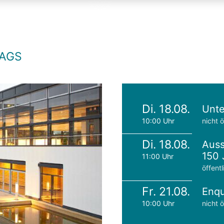
TAGS
Di. 18.08.
Unte
10:00 Uhr
nicht ö
Di. 18.08.
Auss
150 
11:00 Uhr
öffentl
Fr. 21.08.
Enqu
10:00 Uhr
nicht ö