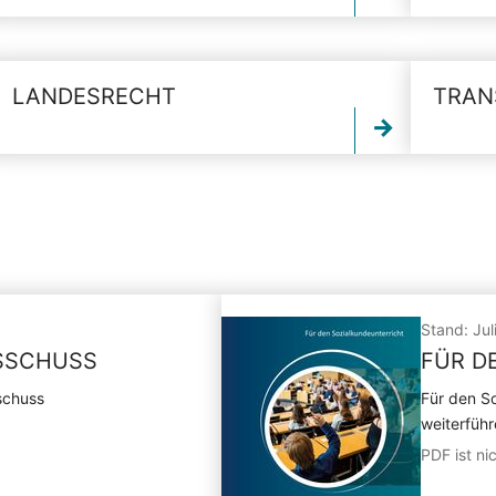
LANDESRECHT
TRAN
Stand: Jul
USSCHUSS
FÜR D
schuss
Für den So
weiterfüh
PDF ist nic