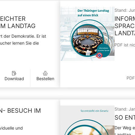
Stand: Ju
LEICHTER
INFOR
IM LANDTAG
SPRAC
LANDT
t der Demokratie. Er ist
ucher lernen Sie die
PDF ist nic
PDF
Download
Bestellen
Stand: Ja
N- BESUCH IM
SO EN
Der Weg e
viduelle und
Landtag.
.