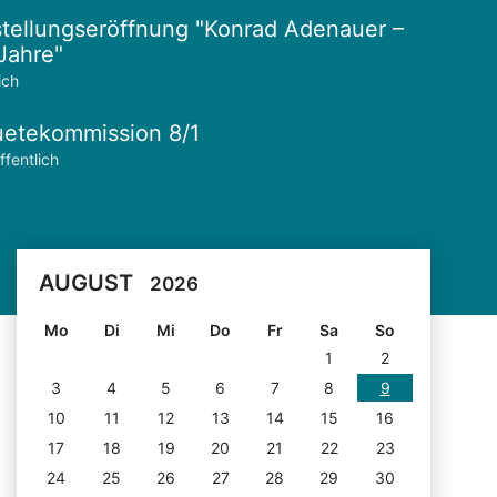
tellungseröffnung "Konrad Adenauer –
Jahre"
ich
etekommission 8/1
ffentlich
AUGUST
2026
Mo
Di
Mi
Do
Fr
Sa
So
1
2
3
4
5
6
7
8
9
10
11
12
13
14
15
16
17
18
19
20
21
22
23
24
25
26
27
28
29
30