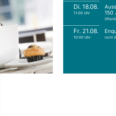
Di. 18.08.
Auss
150 
11:00 Uhr
öffentl
Fr. 21.08.
Enqu
10:00 Uhr
nicht ö