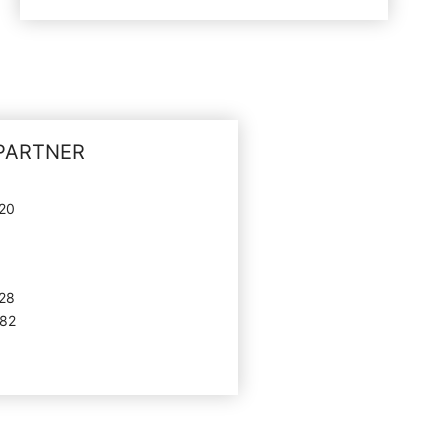
PARTNER
820
828
082