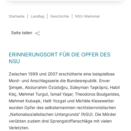
Startseite
Landtag
Geschichte
NSU-Mahnmal
Seite teilen
ERINNERUNGSORT FÜR DIE OPFER DES
NSU
Zwischen 1999 und 2007 erschütterte eine beispiellose
Mord- und Anschlagsserie die Bundesrepublik. Enver
Şimşek, Abdurrahim Özüdoğru, Süleyman Taşköprü, Habil
Kılıç, Mehmet Turgut, İsmail Yaşar, Theodoros Boulgarides,
Mehmet Kubaşık, Halit Yozgat und Michèle Kiesewetter
wurden Opfer des selbsternannten rechtsterroristischen
„Nationalsozialistischen Untergrunds“ (NSU). Die Mörder
verübten zudem drei Sprengstoffanschläge mit vielen
Verletzten.