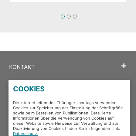
1
2
3
KONTAKT
SPRACHE
COOKIES
PORTALE DES THÜRINGER LANDTAGS
Die Internetseiten des Thüringer Landtags verwenden
Cookies zur Speicherung der Einstellung der Schriftgröße
sowie beim Bestellen von Publikationen. Detaillierte
EXTERNE LINKS
Informationen über die Verwendung von Cookies auf
dieser Website sowie Hinweise zur Verwaltung und zur
Deaktivierung von Cookies finden Sie im folgenden Link:
Datenschutz
.