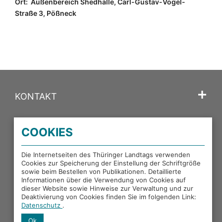
Ort:
Außenbereich Shedhalle, Carl-Gustav-Vogel-
Straße 3, Pößneck
KONTAKT
SPRACHE
COOKIES
PORTALE DES THÜRINGER LANDTAGS
Die Internetseiten des Thüringer Landtags verwenden
Cookies zur Speicherung der Einstellung der Schriftgröße
sowie beim Bestellen von Publikationen. Detaillierte
EXTERNE LINKS
Informationen über die Verwendung von Cookies auf
dieser Website sowie Hinweise zur Verwaltung und zur
Deaktivierung von Cookies finden Sie im folgenden Link:
Datenschutz
.
Ok