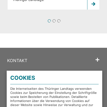
1
2
3
KONTAKT
SPRACHE
COOKIES
PORTALE DES THÜRINGER LANDTAGS
Die Internetseiten des Thüringer Landtags verwenden
Cookies zur Speicherung der Einstellung der Schriftgröße
sowie beim Bestellen von Publikationen. Detaillierte
EXTERNE LINKS
Informationen über die Verwendung von Cookies auf
dieser Website sowie Hinweise zur Verwaltung und zur