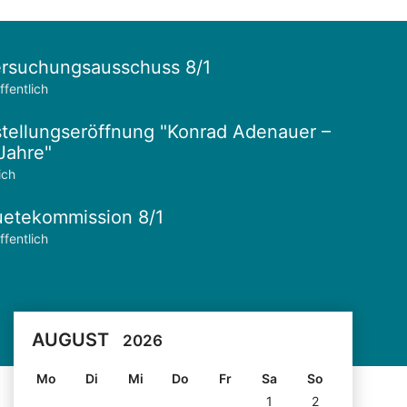
rsuchungsausschuss 8/1
ffentlich
tellungseröffnung "Konrad Adenauer –
Jahre"
ich
etekommission 8/1
ffentlich
AUGUST
2026
Mo
Di
Mi
Do
Fr
Sa
So
1
2