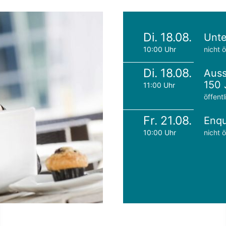
Di. 18.08.
Unte
10:00 Uhr
nicht ö
Di. 18.08.
Auss
150 
11:00 Uhr
öffentl
Fr. 21.08.
Enqu
10:00 Uhr
nicht ö