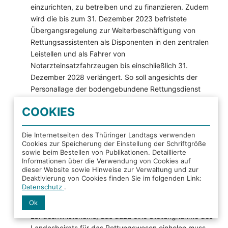
einzurichten, zu betreiben und zu finanzieren. Zudem
wird die bis zum 31. Dezember 2023 befristete
Übergangsregelung zur Weiterbeschäftigung von
Rettungsassistenten als Disponenten in den zentralen
Leistellen und als Fahrer von
Notarzteinsatzfahrzeugen bis einschließlich 31.
Dezember 2028 verlängert. So soll angesichts der
Personallage der bodengebundene Rettungsdienst
weiterhin sichergestellt werden.
COOKIES
Nach dem Vorbild anderer Länder fügte der Landtag
außerdem eine Experimentierklausel in das
Die Internetseiten des Thüringer Landtags verwenden
Cookies zur Speicherung der Einstellung der Schriftgröße
Rettungsdienstgesetz ein. Sie ermöglicht den
sowie beim Bestellen von Publikationen. Detaillierte
Aufgabenträgern, zeitlich befristet von gesetzlichen
Informationen über die Verwendung von Cookies auf
und untergesetzlichen Bestimmungen abzuweichen,
dieser Website sowie Hinweise zur Verwaltung und zur
Deaktivierung von Cookies finden Sie im folgenden Link:
um neue Versorgungskonzepte erproben zu können.
Datenschutz
.
Erforderlich ist dafür eine Genehmigung seitens des
Ok
für das Rettungswesen zuständigen
Landesministeriums, das dazu eine Stellungnahme des
Landesbeirats für das Rettungswesen einholen muss.