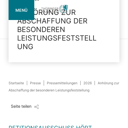
MENÜ
ANHÖRUNG ZUR
ABSCHAFFUNG DER
BESONDEREN
Landtag
Termine
Mediathek
Service
Suche
Live
LEISTUNGSFESTSTELL
UNG
Startseite
Presse
Pressemitteilungen
2026
Anhörung zur
Abschaffung der besonderen Leistungsfeststellung
Seite teilen