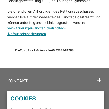
Leistungsfeststellung (BLF) an Thüringer Gymnasien
Die öffentlichen Anhörungen des Petitionsausschusses
werden live auf der Webseite des Landtags gestreamt und
können unter folgendem Link abgerufen werden:
www.thueringer-landtag.de/landtag-
live/ausschusssitzungen
Titelfoto: Stock-Fotografie-ID:1314869290
KONTAKT
SPRACHE
COOKIES
PORTALE DES THÜRINGER LANDTAGS