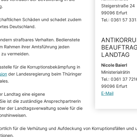
Steigerstraße 24
g.
99096 Erfurt
tschaftlichen Schäden und schadet zudem
Tel.: 0361 57 33
rtes Deutschland.
ANTIKORRU
sondern strafbares Verhalten. Bedienstete
BEAUFTRAG
 im Rahmen ihrer Amtsführung jeden
e zu vermeiden.
LANDTAG
Nicole Baierl
sstelle für die Korruptionsbekämpfung in
Ministerialrätin
sion
der Landesregierung beim Thüringer
Tel.: 0361 37 72
ales.
99096 Erfurt
E-Mail
r Landtag eine eigene
 Sie ist die zuständige Ansprechpartnerin
iter der Landtagsverwaltung sowie für die
onshinweisen.
rtlich für die Verhütung und Aufdeckung von Korruptionsfällen und un
tionen.