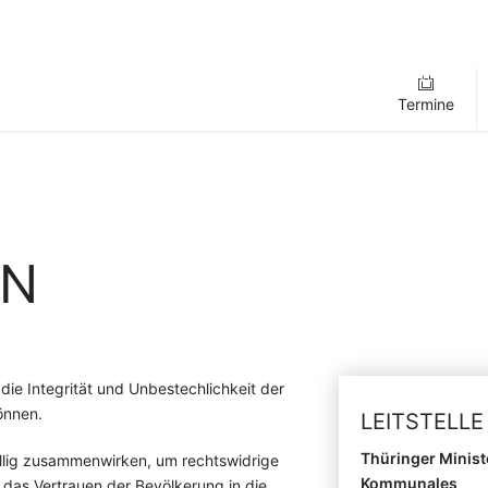
Termine
ON
ie Integrität und Unbestechlichkeit der
önnen.
LEITSTELLE
Thüringer Minist
llig zusammenwirken, um rechtswidrige
Kommunales
s das Vertrauen der Bevölkerung in die