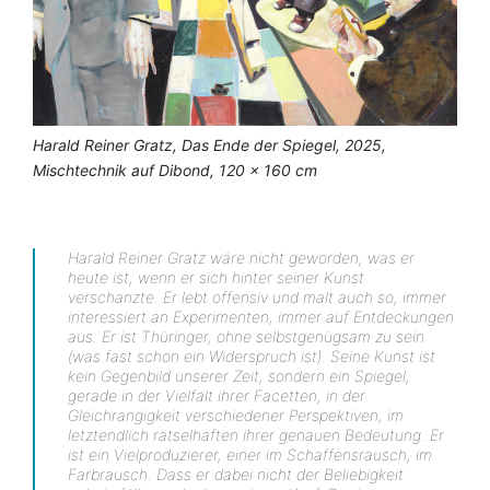
Harald Reiner Gratz, Das Ende der Spiegel, 2025,
Mischtechnik auf Dibond, 120 x 160 cm
Harald Reiner Gratz wäre nicht geworden, was er
heute ist, wenn er sich hinter seiner Kunst
verschanzte. Er lebt offensiv und malt auch so, immer
interessiert an Experimenten, immer auf Entdeckungen
aus. Er ist Thüringer, ohne selbstgenügsam zu sein
(was fast schon ein Widerspruch ist). Seine Kunst ist
kein Gegenbild unserer Zeit, sondern ein Spiegel,
gerade in der Vielfalt ihrer Facetten, in der
Gleichrangigkeit verschiedener Perspektiven, im
letztendlich rätselhaften ihrer genauen Bedeutung. Er
ist ein Vielproduzierer, einer im Schaffensrausch, im
Farbrausch. Dass er dabei nicht der Beliebigkeit