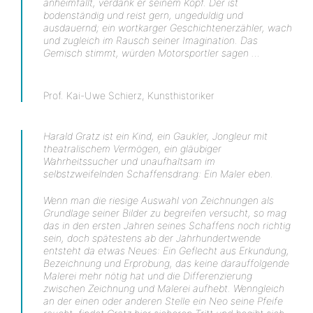
anheimfällt, verdank er seinem Kopf. Der ist
bodenständig und reist gern, ungeduldig und
ausdauernd; ein wortkarger Geschichtenerzähler, wach
und zugleich im Rausch seiner Imagination. Das
Gemisch stimmt, würden Motorsportler sagen …
Prof. Kai-Uwe Schierz, Kunsthistoriker
Harald Gratz ist ein Kind, ein Gaukler, Jongleur mit
theatralischem Vermögen, ein gläubiger
Wahrheitssucher und unaufhaltsam im
selbstzweifelnden Schaffensdrang: Ein Maler eben.
Wenn man die riesige Auswahl von Zeichnungen als
Grundlage seiner Bilder zu begreifen versucht, so mag
das in den ersten Jahren seines Schaffens noch richtig
sein, doch spätestens ab der Jahrhundertwende
entsteht da etwas Neues: Ein Geflecht aus Erkundung,
Bezeichnung und Erprobung, das keine darauffolgende
Malerei mehr nötig hat und die Differenzierung
zwischen Zeichnung und Malerei aufhebt. Wenngleich
an der einen oder anderen Stelle ein Neo seine Pfeife