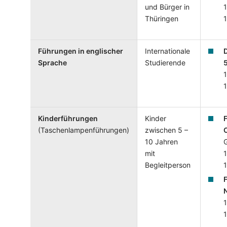
und Bürger in
1
Thüringen
Führungen in englischer
Internationale
Sprache
Studierende
1
Kinderführungen
Kinder
F
(Taschenlampenführungen)
zwischen 5 –
10 Jahren
mit
1
Begleitperson
F
1