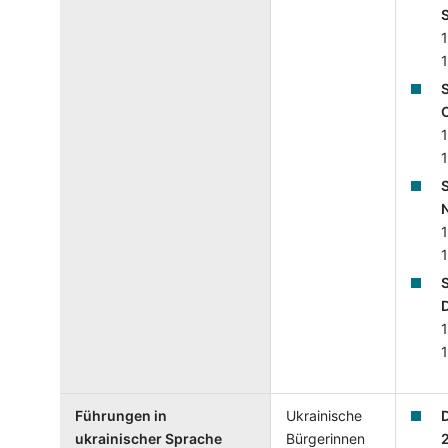
1
1
S
1
1
1
1
1
1
Führungen in
Ukrainische
ukrainischer Sprache
Bürgerinnen