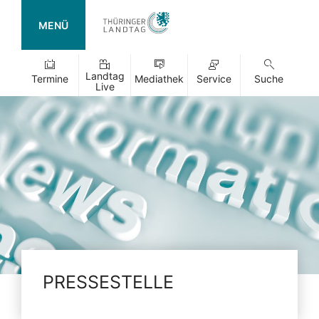
MENÜ
Landtag
Termine
Mediathek
Service
Suche
Live
PRESSESTELLE