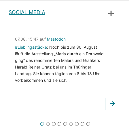
DISKUSSIONSFORUM
PETITIONEN
PARLAMENTS­DOKUMENTATION
MEDIATHEK
SOCIAL MEDIA
07.08. 15:47 auf
Mastodon
#
Lieblingsstücke
: Noch bis zum 30. August
läuft die Ausstellung „Maria durch ein Dornwald
ging“ des renommierten Malers und Grafikers
Harald Reiner Gratz bei uns im Thüringer
Landtag. Sie können täglich von 8 bis 18 Uhr
vorbeikommen und sie sich…
1
2
3
4
5
6
7
8
9