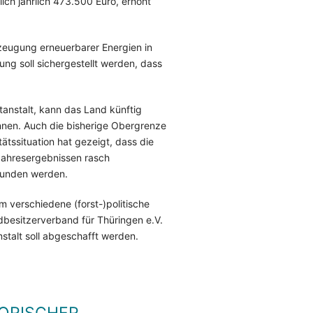
ch jährlich 473.500 Euro, erhöht
rzeugung erneuerbarer Energien in
ng soll sichergestellt werden, dass
tanstalt, kann das Land künftig
önnen. Auch die bisherige Obergrenze
ätssituation hat gezeigt, dass die
 Jahresergebnissen rasch
bunden werden.
m verschiedene (forst-)politische
besitzerverband für Thüringen e.V.
nstalt soll abgeschafft werden.