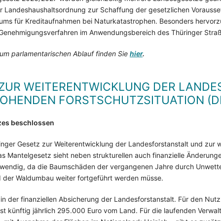
r Landeshaushaltsordnung zur Schaffung der gesetzlichen Vorauss
aums für Kreditaufnahmen bei Naturkatastrophen. Besonders hervorzu
 Genehmigungsverfahren im Anwendungsbereich des Thüringer Stra
um parlamentarischen Ablauf finden Sie
hier
.
 ZUR WEITERENTWICKLUNG DER LANDE
OHENDEN FORSTSCHUTZSITUATION (D
zes beschlossen
inger Gesetz zur Weiterentwicklung der Landesforstanstalt und zu
as Mantelgesetz sieht neben strukturellen auch finanzielle Änderunge
notwendig, da die Baumschäden der vergangenen Jahre durch Unwette
nd der Waldumbau weiter fortgeführt werden müsse.
in der finanziellen Absicherung der Landesforstanstalt. Für den Nut
t künftig jährlich 295.000 Euro vom Land. Für die laufenden Verwal