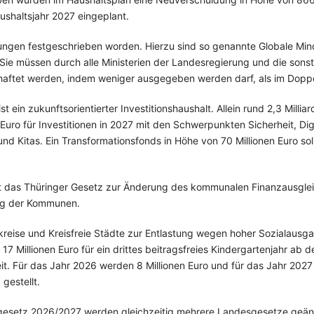
ushaltsjahr 2027 eingeplant.
ngen festgeschrieben worden. Hierzu sind so genannte Globale Mi
 Sie müssen durch alle Ministerien der Landesregierung und die son
haftet werden, indem weniger ausgegeben werden darf, als im Dopp
t ein zukunftsorientierter Investitionshaushalt. Allein rund 2,3 Milliar
Euro für Investitionen in 2027 mit den Schwerpunkten Sicherheit, Di
 und Kitas. Ein Transformationsfonds in Höhe von 70 Millionen Euro so
 das Thüringer Gesetz zur Änderung des kommunalen Finanzausglei
ung der Kommunen.
ndkreise und Kreisfreie Städte zur Entlastung wegen hoher Sozialau
 17 Millionen Euro für ein drittes beitragsfreies Kindergartenjahr a
eit. Für das Jahr 2026 werden 8 Millionen Euro und für das Jahr 2027 
 gestellt.
gesetz 2026/2027 werden gleichzeitig mehrere Landesgesetze geände