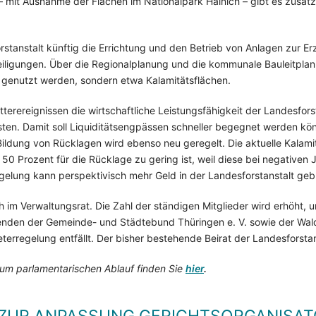
it Ausnahme der Flächen im Nationalpark Hainich – gibt es zusätzli
stanstalt künftig die Errichtung und den Betrieb von Anlagen zur E
ligungen. Über die Regionalplanung und die kommunale Bauleitplanu
n genutzt werden, sondern etwa Kalamitätsflächen.
rereignissen die wirtschaftliche Leistungsfähigkeit der Landesfors
sten. Damit soll Liquiditätsengpässen schneller begegnet werden k
 Bildung von Rücklagen wird ebenso neu geregelt. Die aktuelle Kalamit
50 Prozent für die Rücklage zu gering ist, weil diese bei negativen
gelung kann perspektivisch mehr Geld in der Landesforstanstalt ge
 im Verwaltungsrat. Die Zahl der ständigen Mitglieder wird erhöht, u
senden der Gemeinde- und Städtebund Thüringen e. V. sowie der Wald
treterregelung entfällt. Der bisher bestehende Beirat der Landesforsta
um parlamentarischen Ablauf finden Sie
hier
.