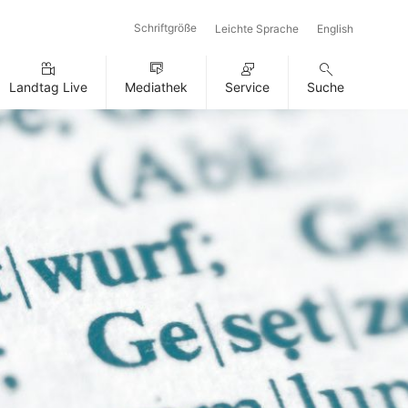
Schriftgröße
Leichte Sprache
English
Landtag Live
Mediathek
Service
Suche