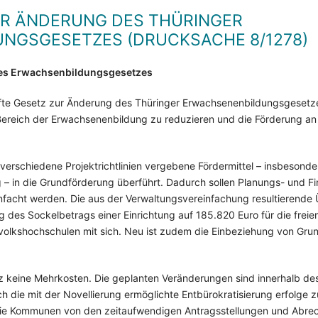
UR ÄNDERUNG DES THÜRINGER
NGSGESETZES (DRUCKSACHE 8/1278)
des Erwachsenbildungsgesetzes
fte Gesetz zur Änderung des Thüringer Erwachsenenbildungsgesetzes
 Bereich der Erwachsenenbildung zu reduzieren und die Förderung 
erschiedene Projektrichtlinien vergebene Fördermittel – insbesondere
ng – in die Grundförderung überführt. Dadurch sollen Planungs- und F
nfacht werden. Die aus der Verwaltungsvereinfachung resultierende 
 des Sockelbetrags einer Einrichtung auf 185.820 Euro für die frei
mvolkshochschulen mit sich. Neu ist zudem die Einbeziehung von G
keine Mehrkosten. Die geplanten Veränderungen sind innerhalb des
 die mit der Novellierung ermöglichte Entbürokratisierung erfolge 
die Kommunen von den zeitaufwendigen Antragsstellungen und Abrec