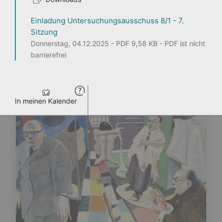
Einladung Untersuchungsausschuss 8/1 - 7.
1
2
3
Sitzung
Donnerstag, 04.12.2025 - PDF 9,58 KB - PDF ist nicht
barrierefrei
Seite teilen
ENTDECKEN
PERSONEN
LANDTAG LIVE
PRESSE
VERANSTALTUNGEN
In meinen Kalender