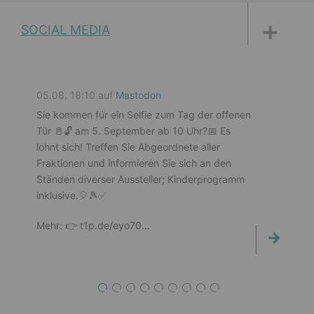
DISKUSSIONSFORUM
PETITIONEN
PARLAMENTS­DOKUMENTATION
MEDIATHEK
SOCIAL MEDIA
05.08. 18:10 auf
Mastodon
Sie kommen für ein Selfie zum Tag der offenen
Tür 🚪🔓️ am 5. September ab 10 Uhr?📅 Es
lohnt sich! Treffen Sie Abgeordnete aller
Fraktionen und informieren Sie sich an den
Ständen diverser Aussteller; Kinderprogramm
inklusive.🎈🎾✅️
Mehr: 👉️ t1p.de/eyo70…
1
2
3
4
5
6
7
8
9