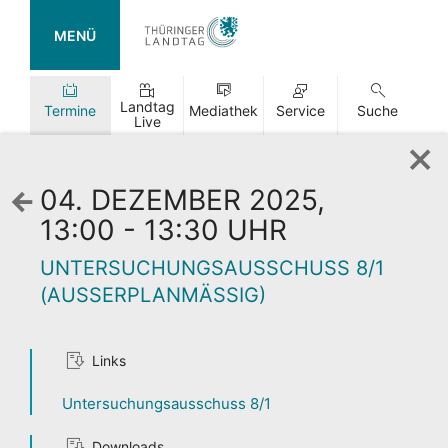
MENÜ
Landtag
Termine
Mediathek
Service
Suche
Live
04. DEZEMBER 2025,
Zurück
zur
13:00 - 13:30 UHR
Wochenansicht
UNTERSUCHUNGSAUSSCHUSS 8/1
(AUSSERPLANMÄSSIG)
Links
TAG DER
OFFENEN TÜR
Untersuchungsausschuss 8/1
Downloads