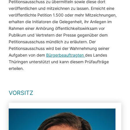
Petitionsausschuss zu übermitteln sowie diese dort
und hat auch keinen Einfluss darauf, ob und
veröffentlichen und mitzeichnen zu lassen. Erreicht eine
welche Werbespots gezeigt werden.
veröffentlichte Petition 1.500 oder mehr Mitzeichnungen,
erhalten die Initiatoren die Gelegenheit, ihr Anliegen im
Video anzeigen
Rahmen einer Anhörung öffentlichkeitswirksam vor
Publikum und Vertretern der Presse gegenüber dem
Petitionsausschuss mündlich zu erläutern. Der
Petitionsausschuss wird bei der Wahrnehmung seiner
Aufgaben von dem
Bürgerbeauftragten
des Landes
Thüringen unterstützt und kann diesem Prüfaufträge
erteilen.
VORSITZ