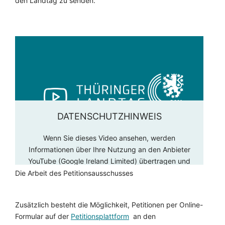
den Landtag zu senden.
DATENSCHUTZHINWEIS
Wenn Sie dieses Video ansehen, werden
Informationen über Ihre Nutzung an den Anbieter
YouTube (Google Ireland Limited) übertragen und
unter Umständen gespeichert. Sollten vor,
Die Arbeit des Petitionsausschusses
während oder nach unseren Beiträgen Werbespots
gezeigt werden, wurden diese von YouTube selbst
Zusätzlich besteht die Möglichkeit, Petitionen per Online-
geschaltet. Der Thüringer Landtag selbst schaltet
Formular auf der
Petitionsplattform
an den
keine Werbung, monetarisiert seine Inhalte nicht