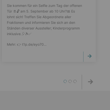
Sie kommen für ein Selfie zum Tag der offenen
Tür 🚪🔓️ am 5. September ab 10 Uhr?📅 Es
lohnt sich! Treffen Sie Abgeordnete aller
Fraktionen und informieren Sie sich an den
Ständen diverser Aussteller; Kinderprogramm
inklusive.🎈🎾✅️
Mehr: 👉️ t1p.de/eyo70…
1
2
3
Weiter