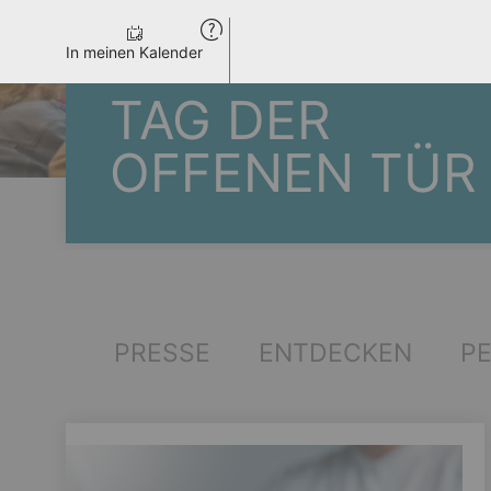
In meinen Kalender
TAG DER
OFFENEN TÜR
PRESSE
ENTDECKEN
P