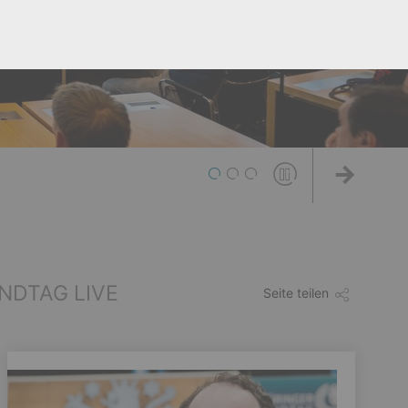
1
2
3
Weiter
NDTAG LIVE
Seite teilen