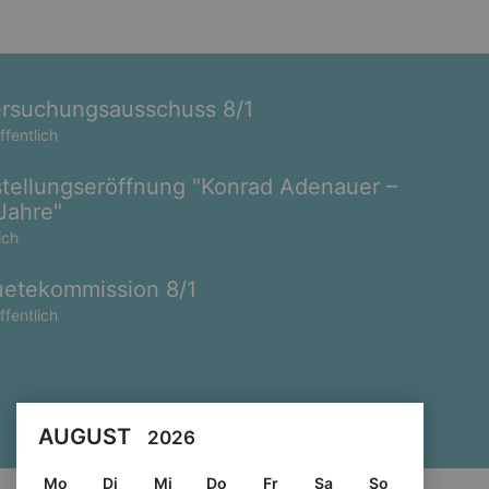
rsuchungsausschuss 8/1
ffentlich
tellungseröffnung "Konrad Adenauer –
Jahre"
ich
etekommission 8/1
ffentlich
AUGUST
2026
Mo
Di
Mi
Do
Fr
Sa
So