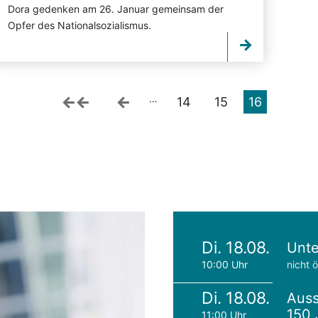
Dora gedenken am 26. Januar gemeinsam der
Opfer des Nationalsozialismus.
…
14
15
16
Di. 18.08.
Unte
10:00 Uhr
nicht ö
Di. 18.08.
Auss
150 
11:00 Uhr