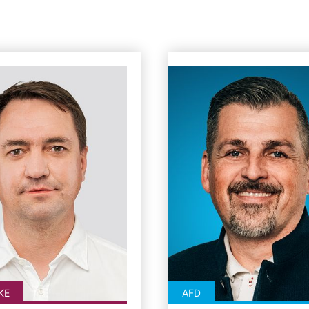
KE
AFD