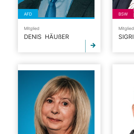
AFD
BSW
Mitglied
Mitglied
DENIS
HÄUßER
SIGR