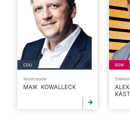
CDU
BSW
Vorsitzender
Stellve
MAIK KOWALLECK
ALE
KÄS