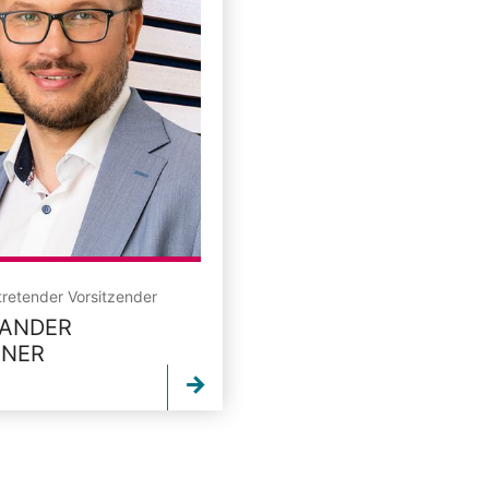
rtretender Vorsitzender
XANDER
TNER