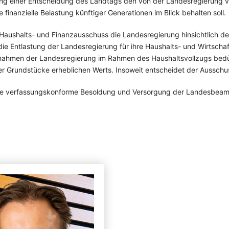
tung einer Entscheidung des Landtags den von der Landesregierung 
inanzielle Belastung künftiger Generationen im Blick behalten soll.
r Haushalts- und Finanzausschuss die Landesregierung hinsichtlich d
ie Entlastung der Landesregierung für ihre Haushalts- und Wirtschaf
ßnahmen der Landesregierung im Rahmen des Haushaltsvollzugs bedür
r Grundstücke erheblichen Werts. Insoweit entscheidet der Ausschu
ie verfassungskonforme Besoldung und Versorgung der Landesbeamte