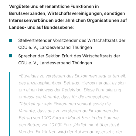
Vergütete und ehrenamtliche Funktionen in
Berufsverbänden, Wirtschaftsvereinigungen, sonstigen
Interessenverbänden oder ähnlichen Organisationen auf
Landes- und auf Bundesebene:
Stellvertretender Vorsitzender des Wirtschaftsrats der
CDU e. V., Landesverband Thüringen
Sprecher der Sektion Erfurt des Wirtschaftsrats der
CDU e. V., Landesverband Thüringen
*Etwaiges zu versteuerndes Einkommen liegt unterhalb
des anzeigepflichtigen Betrags. Hierbei handelt es sich
um einen Hinweis der Redaktion: Diese Formulierung
umfasst die Variante, dass für die angegebene
Tätigkeit gar kein Einkommen vorliegt sowie die
Variante, dass das zu versteuernde Einkommen den
Betrag von 1.000 Euro im Monat bzw. in der Summe
den Betrag von 10.000 Euro jährlich nicht übersteigt.
Von den Einkünften wird der Aufwendungsersatz, der