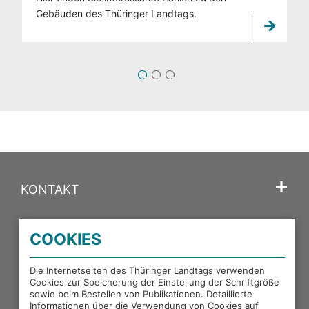
Gebäuden des Thüringer Landtags.
1
2
3
KONTAKT
SPRACHE
COOKIES
PORTALE DES THÜRINGER LANDTAGS
Die Internetseiten des Thüringer Landtags verwenden
Cookies zur Speicherung der Einstellung der Schriftgröße
sowie beim Bestellen von Publikationen. Detaillierte
Informationen über die Verwendung von Cookies auf
EXTERNE LINKS