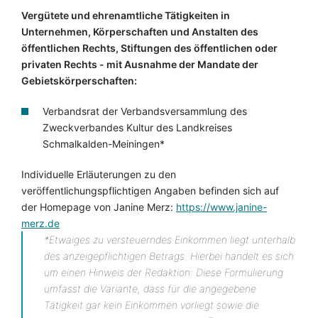
Vergütete und ehrenamtliche Tätigkeiten in
Unternehmen, Körperschaften und Anstalten des
öffentlichen Rechts, Stiftungen des öffentlichen oder
privaten Rechts - mit Ausnahme der Mandate der
Gebietskörperschaften:
Verbandsrat der Verbandsversammlung des
Zweckverbandes Kultur des Landkreises
Schmalkalden-Meiningen*
Individuelle Erläuterungen zu den
veröffentlichungspflichtigen Angaben befinden sich auf
der Homepage von Janine Merz:
https://www.janine-
merz.de
*Etwaiges zu versteuerndes Einkommen liegt unterhalb
des anzeigepflichtigen Betrags. Hierbei handelt es sich
um einen Hinweis der Redaktion: Diese Formulierung
umfasst die Variante, dass für die angegebene
Tätigkeit gar kein Einkommen vorliegt sowie die