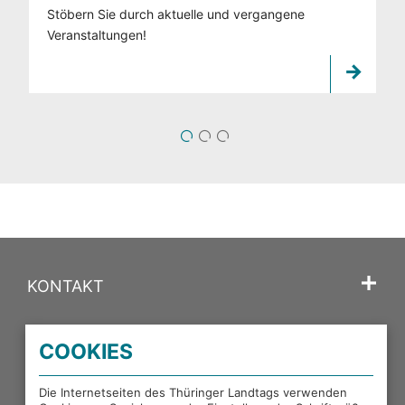
Stöbern Sie durch aktuelle und vergangene
Veranstaltungen!
1
2
3
KONTAKT
SPRACHE
COOKIES
PORTALE DES THÜRINGER LANDTAGS
Die Internetseiten des Thüringer Landtags verwenden