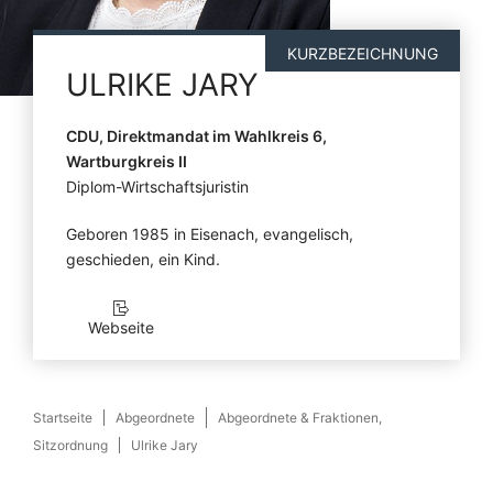
KURZBEZEICHNUNG
ULRIKE
JARY
CDU, Direktmandat im Wahlkreis 6,
Wartburgkreis II
Diplom-Wirtschaftsjuristin
Geboren 1985 in Eisenach, evangelisch,
geschieden, ein Kind.
Webseite
Startseite
Abgeordnete
Abgeordnete & Fraktionen,
Sitzordnung
Ulrike Jary