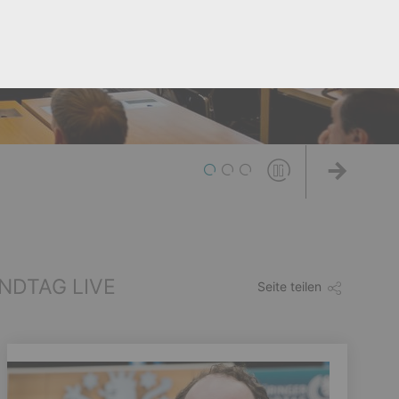
1
2
3
Weiter
NDTAG LIVE
Seite teilen