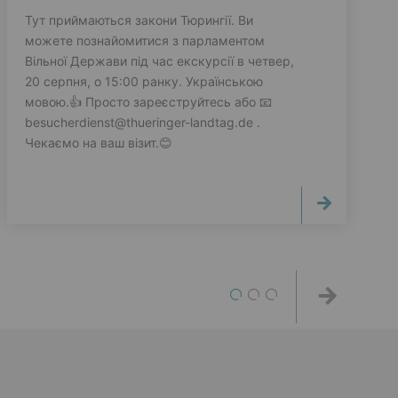
Тут приймаються закони Тюрингії. Ви
можете познайомитися з парламентом
Вільної Держави під час екскурсії в четвер,
20 серпня, о 15:00 ранку. Українською
мовою.👍 Просто зареєструйтесь або 📧
besucherdienst@thueringer-landtag.de .
Чекаємо на ваш візит.😊
1
2
3
Weiter