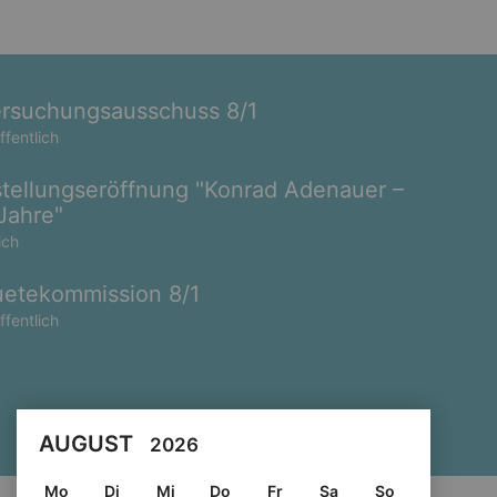
rsuchungsausschuss 8/1
ffentlich
tellungseröffnung "Konrad Adenauer –
Jahre"
ich
etekommission 8/1
ffentlich
AUGUST
2026
Mo
Di
Mi
Do
Fr
Sa
So