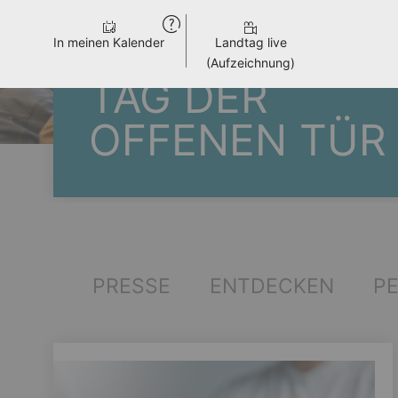
In meinen Kalender
Landtag live
(Aufzeichnung)
TAG DER
OFFENEN TÜR
PRESSE
ENTDECKEN
P