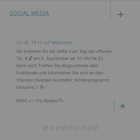
DISKUSSIONSFORUM
PETITIONEN
PARLAMENTS­DOKUMENTATION
MEDIATHEK
SOCIAL MEDIA
05.08. 18:10 auf
Mastodon
Sie kommen für ein Selfie zum Tag der offenen
Tür 🚪🔓️ am 5. September ab 10 Uhr?📅 Es
lohnt sich! Treffen Sie Abgeordnete aller
Fraktionen und informieren Sie sich an den
Ständen diverser Aussteller; Kinderprogramm
inklusive.🎈🎾✅️
Mehr: 👉️ t1p.de/eyo70…
1
2
3
4
5
6
7
8
9