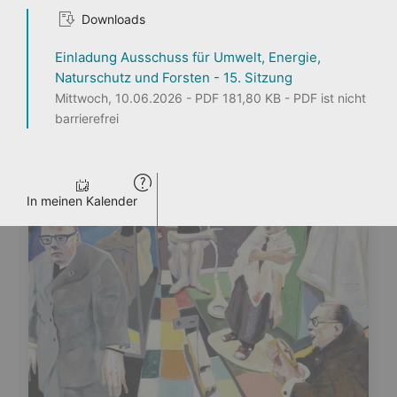
Downloads
1
2
3
Einladung Ausschuss für Umwelt, Energie,
Naturschutz und Forsten - 15. Sitzung
Mittwoch, 10.06.2026 - PDF 181,80 KB - PDF ist nicht
barrierefrei
Seite teilen
ENTDECKEN
PERSONEN
LANDTAG LIVE
PRESSE
VERANSTALTUNGEN
In meinen Kalender