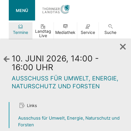
MENÜ
Landtag
Termine
Mediathek
Service
Suche
Live
10. JUNI 2026, 14:00 -
Zurück
zur
16:00 UHR
Wochenansicht
AUSSCHUSS FÜR UMWELT, ENERGIE,
NATURSCHUTZ UND FORSTEN
Links
TAG DER
OFFENEN TÜR
Ausschuss für Umwelt, Energie, Naturschutz und
Forsten