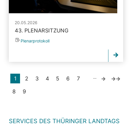
20.05.2026
43. PLENARSITZUNG
Plenarprotokoll
…
1
2
3
4
5
6
7
8
9
SERVICES DES THÜRINGER LANDTAGS