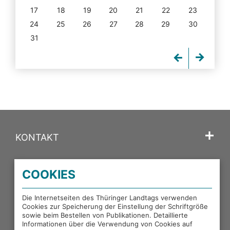
17
18
19
20
21
22
23
24
25
26
27
28
29
30
31
KONTAKT
SPRACHE
COOKIES
PORTALE DES THÜRINGER LANDTAGS
Die Internetseiten des Thüringer Landtags verwenden
Cookies zur Speicherung der Einstellung der Schriftgröße
sowie beim Bestellen von Publikationen. Detaillierte
EXTERNE LINKS
Informationen über die Verwendung von Cookies auf