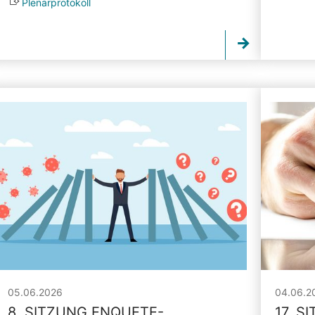
Plenarprotokoll
05.06.2026
04.06.2
8. SITZUNG ENQUETE-
17. S