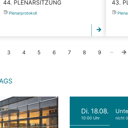
44. PLENARSITZUNG
43. 
Plenarprotokoll
Plena
…
3
4
5
6
7
8
9
TAGS
Di. 18.08.
Unte
10:00 Uhr
nicht ö