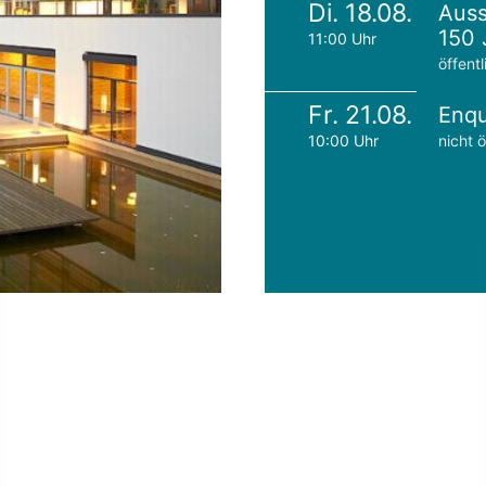
Di. 18.08.
Auss
150 
11:00 Uhr
öffentl
Fr. 21.08.
Enqu
10:00 Uhr
nicht ö