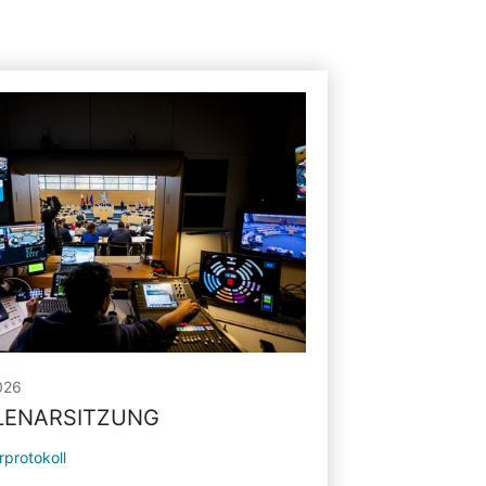
026
PLENARSITZUNG
rprotokoll