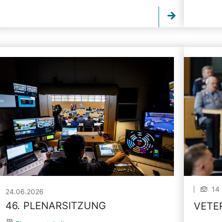
14 
24.06.2026
46. PLENARSITZUNG
VETE