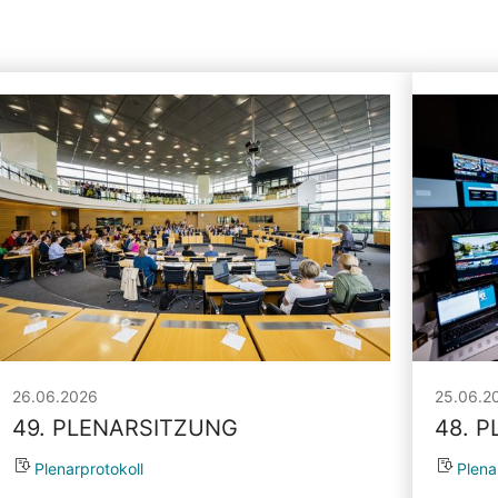
26.06.2026
25.06.2
49. PLENARSITZUNG
48. 
Plenarprotokoll
Plena