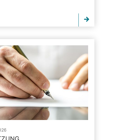
026
ITZUNG