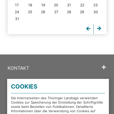
17
18
19
20
21
22
23
24
25
26
27
28
29
30
31
KONTAKT
SPRACHE
COOKIES
PORTALE DES THÜRINGER LANDTAGS
Die Internetseiten des Thüringer Landtags verwenden
Cookies zur Speicherung der Einstellung der Schriftgröße
sowie beim Bestellen von Publikationen. Detaillierte
EXTERNE LINKS
Informationen über die Verwendung von Cookies auf