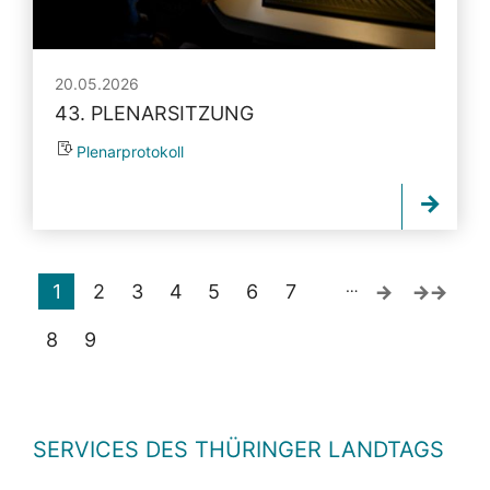
20.05.2026
43. PLENARSITZUNG
Plenarprotokoll
…
1
2
3
4
5
6
7
8
9
SERVICES DES THÜRINGER LANDTAGS