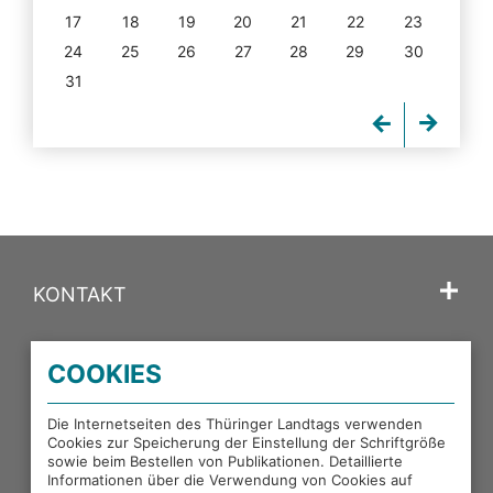
17
18
19
20
21
22
23
24
25
26
27
28
29
30
31
KONTAKT
SPRACHE
COOKIES
PORTALE DES THÜRINGER LANDTAGS
Die Internetseiten des Thüringer Landtags verwenden
Cookies zur Speicherung der Einstellung der Schriftgröße
sowie beim Bestellen von Publikationen. Detaillierte
EXTERNE LINKS
Informationen über die Verwendung von Cookies auf