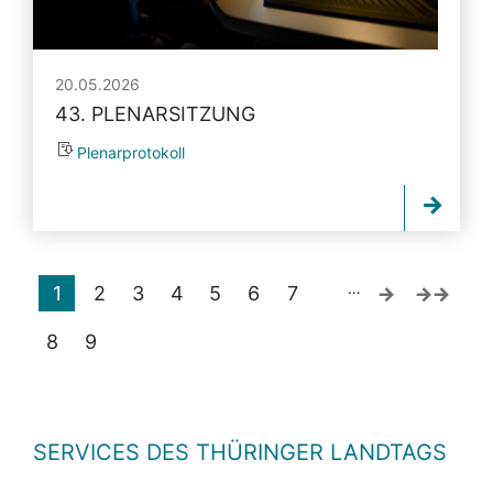
20.05.2026
43. PLENARSITZUNG
Plenarprotokoll
…
1
2
3
4
5
6
7
8
9
SERVICES DES THÜRINGER LANDTAGS