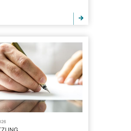
026
ITZUNG