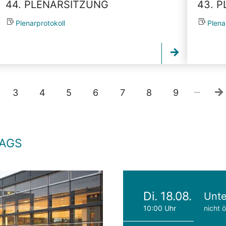
44. PLENARSITZUNG
43. 
Plenarprotokoll
Plena
…
3
4
5
6
7
8
9
TAGS
Di. 18.08.
Unte
10:00 Uhr
nicht ö