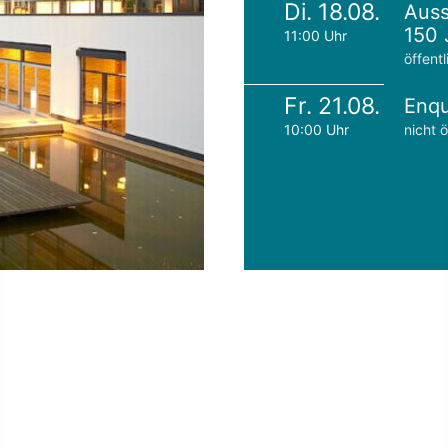
Di. 18.08.
Auss
150 
11:00 Uhr
öffentl
Fr. 21.08.
Enqu
10:00 Uhr
nicht ö