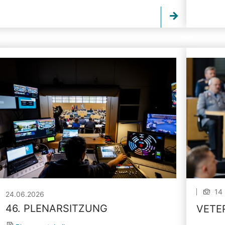
14 
24.06.2026
46. PLENARSITZUNG
VETE