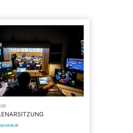
026
PLENARSITZUNG
rprotokoll