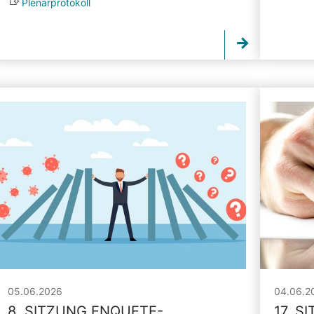
Plenarprotokoll
05.06.2026
04.06.2
8. SITZUNG ENQUETE-
17. S