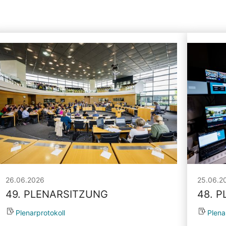
26.06.2026
25.06.2
49. PLENARSITZUNG
48. 
Plenarprotokoll
Plena