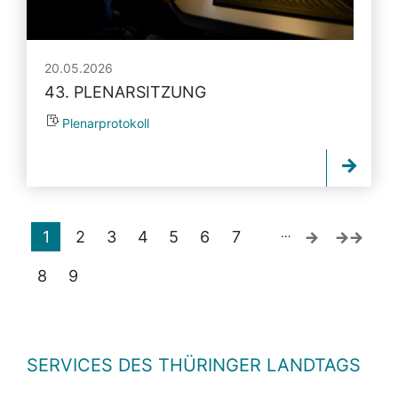
20.05.2026
43. PLENARSITZUNG
Plenarprotokoll
…
1
2
3
4
5
6
7
8
9
SERVICES DES THÜRINGER LANDTAGS