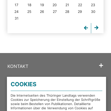
17
18
19
20
21
22
23
24
25
26
27
28
29
30
31
KONTAKT
SPRACHE
COOKIES
PORTALE DES THÜRINGER LANDTAGS
Die Internetseiten des Thüringer Landtags verwenden
Cookies zur Speicherung der Einstellung der Schriftgröße
sowie beim Bestellen von Publikationen. Detaillierte
EXTERNE LINKS
Informationen über die Verwendung von Cookies auf