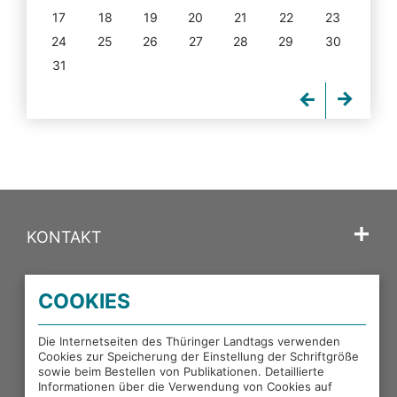
17
18
19
20
21
22
23
24
25
26
27
28
29
30
31
KONTAKT
SPRACHE
COOKIES
PORTALE DES THÜRINGER LANDTAGS
Die Internetseiten des Thüringer Landtags verwenden
Cookies zur Speicherung der Einstellung der Schriftgröße
sowie beim Bestellen von Publikationen. Detaillierte
EXTERNE LINKS
Informationen über die Verwendung von Cookies auf