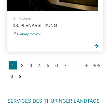
20.05.2026
43. PLENARSITZUNG
Plenarprotokoll
…
1
2
3
4
5
6
7
8
9
SERVICES DES THÜRINGER LANDTAGS