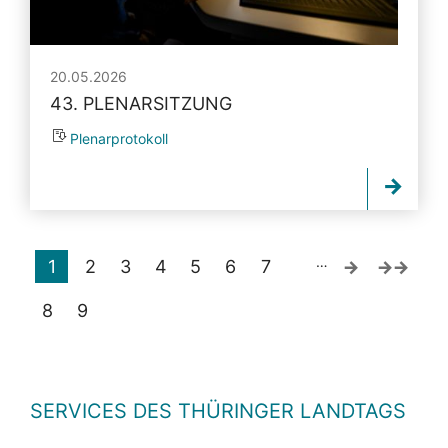
20.05.2026
43. PLENARSITZUNG
Plenarprotokoll
…
1
2
3
4
5
6
7
8
9
SERVICES DES THÜRINGER LANDTAGS