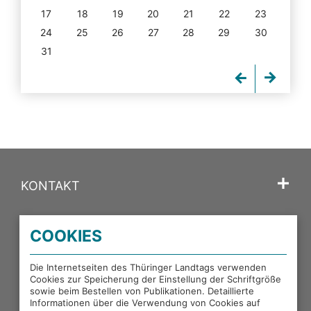
17
18
19
20
21
22
23
24
25
26
27
28
29
30
31
KONTAKT
SPRACHE
COOKIES
PORTALE DES THÜRINGER LANDTAGS
Die Internetseiten des Thüringer Landtags verwenden
Cookies zur Speicherung der Einstellung der Schriftgröße
sowie beim Bestellen von Publikationen. Detaillierte
EXTERNE LINKS
Informationen über die Verwendung von Cookies auf