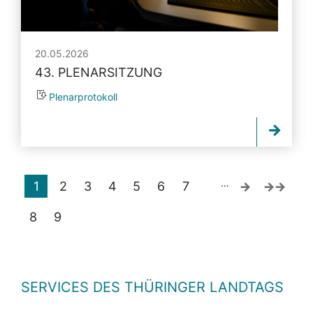
20.05.2026
43. PLENARSITZUNG
Plenarprotokoll
…
1
2
3
4
5
6
7
8
9
SERVICES DES THÜRINGER LANDTAGS