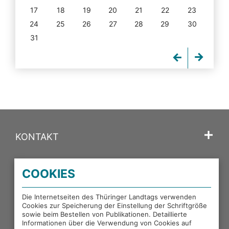
17
18
19
20
21
22
23
24
25
26
27
28
29
30
31
KONTAKT
SPRACHE
COOKIES
PORTALE DES THÜRINGER LANDTAGS
Die Internetseiten des Thüringer Landtags verwenden
Cookies zur Speicherung der Einstellung der Schriftgröße
sowie beim Bestellen von Publikationen. Detaillierte
EXTERNE LINKS
Informationen über die Verwendung von Cookies auf