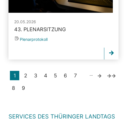
20.05.2026
43. PLENARSITZUNG
Plenarprotokoll
…
1
2
3
4
5
6
7
8
9
SERVICES DES THÜRINGER LANDTAGS