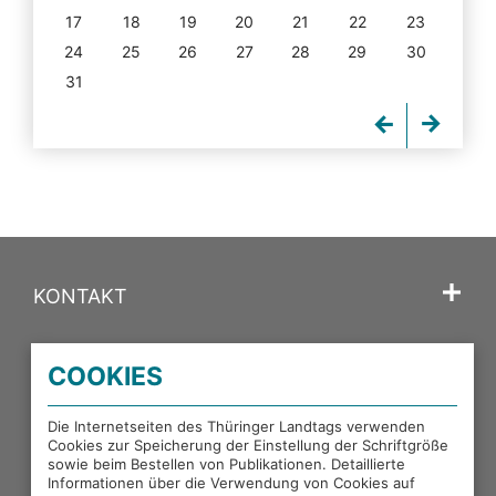
17
18
19
20
21
22
23
24
25
26
27
28
29
30
31
KONTAKT
SPRACHE
COOKIES
PORTALE DES THÜRINGER LANDTAGS
Die Internetseiten des Thüringer Landtags verwenden
Cookies zur Speicherung der Einstellung der Schriftgröße
sowie beim Bestellen von Publikationen. Detaillierte
EXTERNE LINKS
Informationen über die Verwendung von Cookies auf