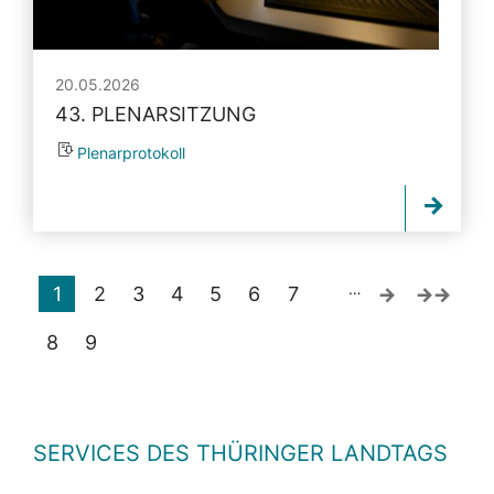
20.05.2026
43. PLENARSITZUNG
Plenarprotokoll
…
1
2
3
4
5
6
7
8
9
SERVICES DES THÜRINGER LANDTAGS