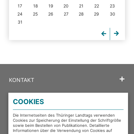
17
18
19
20
21
22
23
24
25
26
27
28
29
30
31
KONTAKT
SPRACHE
COOKIES
PORTALE DES THÜRINGER LANDTAGS
Die Internetseiten des Thüringer Landtags verwenden
Cookies zur Speicherung der Einstellung der Schriftgröße
sowie beim Bestellen von Publikationen. Detaillierte
EXTERNE LINKS
Informationen über die Verwendung von Cookies auf