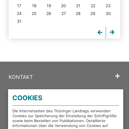
17
18
19
20
21
22
23
24
25
26
27
28
29
30
31
KONTAKT
SPRACHE
COOKIES
PORTALE DES THÜRINGER LANDTAGS
Die Internetseiten des Thüringer Landtags verwenden
Cookies zur Speicherung der Einstellung der Schriftgröße
sowie beim Bestellen von Publikationen. Detaillierte
EXTERNE LINKS
Informationen über die Verwendung von Cookies auf