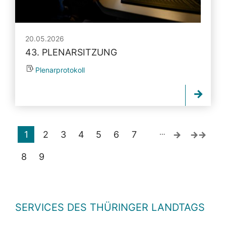
20.05.2026
43. PLENARSITZUNG
Plenarprotokoll
…
1
2
3
4
5
6
7
8
9
SERVICES DES THÜRINGER LANDTAGS