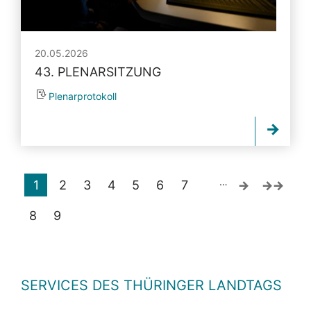
20.05.2026
43. PLENARSITZUNG
Plenarprotokoll
…
1
2
3
4
5
6
7
8
9
SERVICES DES THÜRINGER LANDTAGS