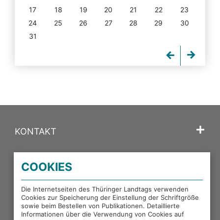
17
18
19
20
21
22
23
24
25
26
27
28
29
30
31
KONTAKT
SPRACHE
COOKIES
PORTALE DES THÜRINGER LANDTAGS
Die Internetseiten des Thüringer Landtags verwenden
Cookies zur Speicherung der Einstellung der Schriftgröße
sowie beim Bestellen von Publikationen. Detaillierte
EXTERNE LINKS
Informationen über die Verwendung von Cookies auf