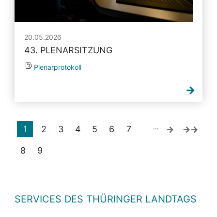
20.05.2026
43. PLENARSITZUNG
Plenarprotokoll
…
1
2
3
4
5
6
7
8
9
SERVICES DES THÜRINGER LANDTAGS