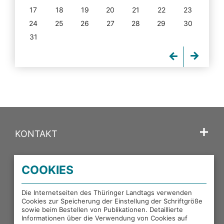
17
18
19
20
21
22
23
24
25
26
27
28
29
30
31
KONTAKT
SPRACHE
COOKIES
PORTALE DES THÜRINGER LANDTAGS
Die Internetseiten des Thüringer Landtags verwenden
Cookies zur Speicherung der Einstellung der Schriftgröße
sowie beim Bestellen von Publikationen. Detaillierte
EXTERNE LINKS
Informationen über die Verwendung von Cookies auf