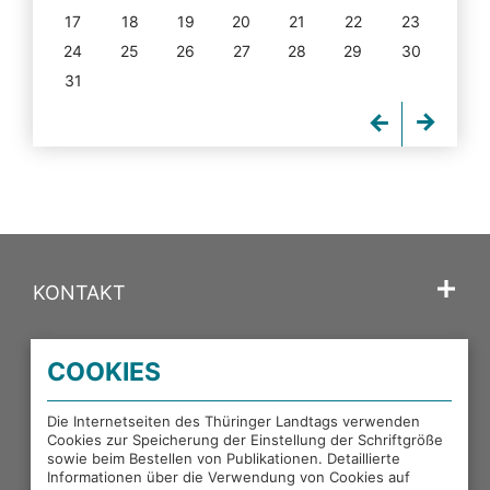
17
18
19
20
21
22
23
24
25
26
27
28
29
30
31
KONTAKT
SPRACHE
COOKIES
PORTALE DES THÜRINGER LANDTAGS
Die Internetseiten des Thüringer Landtags verwenden
Cookies zur Speicherung der Einstellung der Schriftgröße
sowie beim Bestellen von Publikationen. Detaillierte
EXTERNE LINKS
Informationen über die Verwendung von Cookies auf