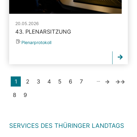
20.05.2026
43. PLENARSITZUNG
Plenarprotokoll
…
1
2
3
4
5
6
7
8
9
SERVICES DES THÜRINGER LANDTAGS