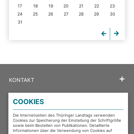
17
18
19
20
21
22
23
24
25
26
27
28
29
30
31
KONTAKT
SPRACHE
COOKIES
PORTALE DES THÜRINGER LANDTAGS
Die Internetseiten des Thüringer Landtags verwenden
Cookies zur Speicherung der Einstellung der Schriftgröße
sowie beim Bestellen von Publikationen. Detaillierte
EXTERNE LINKS
Informationen über die Verwendung von Cookies auf