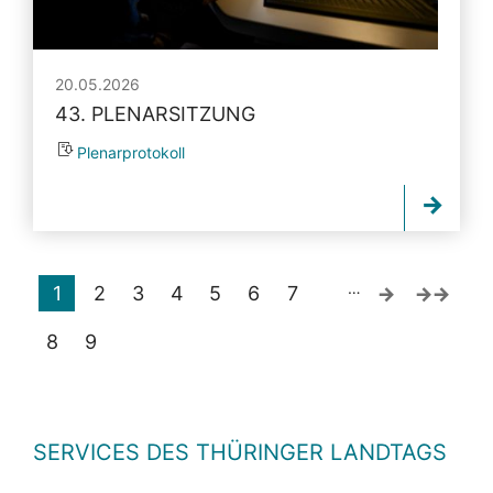
20.05.2026
43. PLENARSITZUNG
Plenarprotokoll
…
1
2
3
4
5
6
7
8
9
SERVICES DES THÜRINGER LANDTAGS