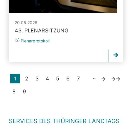
20.05.2026
43. PLENARSITZUNG
Plenarprotokoll
…
1
2
3
4
5
6
7
8
9
SERVICES DES THÜRINGER LANDTAGS