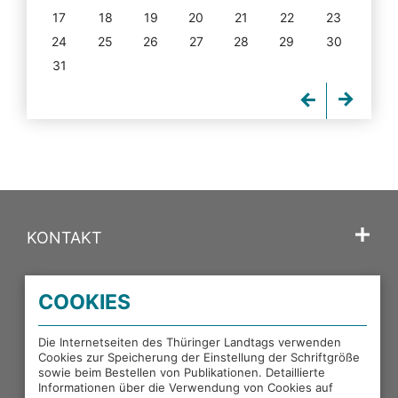
17
18
19
20
21
22
23
24
25
26
27
28
29
30
31
KONTAKT
SPRACHE
COOKIES
PORTALE DES THÜRINGER LANDTAGS
Die Internetseiten des Thüringer Landtags verwenden
Cookies zur Speicherung der Einstellung der Schriftgröße
sowie beim Bestellen von Publikationen. Detaillierte
EXTERNE LINKS
Informationen über die Verwendung von Cookies auf