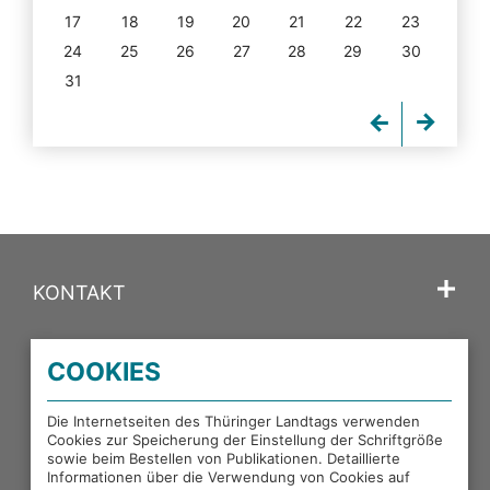
17
18
19
20
21
22
23
24
25
26
27
28
29
30
31
KONTAKT
SPRACHE
COOKIES
PORTALE DES THÜRINGER LANDTAGS
Die Internetseiten des Thüringer Landtags verwenden
Cookies zur Speicherung der Einstellung der Schriftgröße
sowie beim Bestellen von Publikationen. Detaillierte
EXTERNE LINKS
Informationen über die Verwendung von Cookies auf