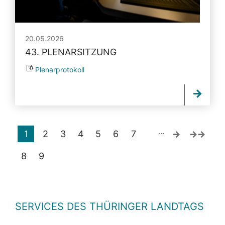
20.05.2026
43. PLENARSITZUNG
Plenarprotokoll
…
1
2
3
4
5
6
7
8
9
SERVICES DES THÜRINGER LANDTAGS