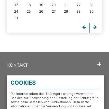
17
18
19
20
21
22
23
24
25
26
27
28
29
30
31
KONTAKT
SPRACHE
COOKIES
PORTALE DES THÜRINGER LANDTAGS
Die Internetseiten des Thüringer Landtags verwenden
Cookies zur Speicherung der Einstellung der Schriftgröße
sowie beim Bestellen von Publikationen. Detaillierte
EXTERNE LINKS
Informationen über die Verwendung von Cookies auf