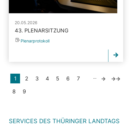
20.05.2026
43. PLENARSITZUNG
Plenarprotokoll
…
1
2
3
4
5
6
7
8
9
SERVICES DES THÜRINGER LANDTAGS