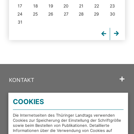
17
18
19
20
21
22
23
24
25
26
27
28
29
30
31
KONTAKT
SPRACHE
COOKIES
PORTALE DES THÜRINGER LANDTAGS
Die Internetseiten des Thüringer Landtags verwenden
Cookies zur Speicherung der Einstellung der Schriftgröße
sowie beim Bestellen von Publikationen. Detaillierte
EXTERNE LINKS
Informationen über die Verwendung von Cookies auf