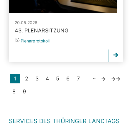
20.05.2026
43. PLENARSITZUNG
Plenarprotokoll
…
1
2
3
4
5
6
7
8
9
SERVICES DES THÜRINGER LANDTAGS