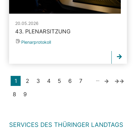
20.05.2026
43. PLENARSITZUNG
Plenarprotokoll
…
1
2
3
4
5
6
7
8
9
SERVICES DES THÜRINGER LANDTAGS