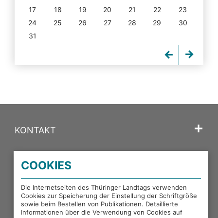
17
18
19
20
21
22
23
24
25
26
27
28
29
30
31
KONTAKT
SPRACHE
COOKIES
PORTALE DES THÜRINGER LANDTAGS
Die Internetseiten des Thüringer Landtags verwenden
Cookies zur Speicherung der Einstellung der Schriftgröße
sowie beim Bestellen von Publikationen. Detaillierte
EXTERNE LINKS
Informationen über die Verwendung von Cookies auf