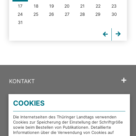
17
18
19
20
21
22
23
24
25
26
27
28
29
30
31
KONTAKT
SPRACHE
COOKIES
PORTALE DES THÜRINGER LANDTAGS
Die Internetseiten des Thüringer Landtags verwenden
Cookies zur Speicherung der Einstellung der Schriftgröße
sowie beim Bestellen von Publikationen. Detaillierte
EXTERNE LINKS
Informationen über die Verwendung von Cookies auf