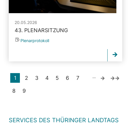
20.05.2026
43. PLENARSITZUNG
Plenarprotokoll
…
1
2
3
4
5
6
7
8
9
SERVICES DES THÜRINGER LANDTAGS