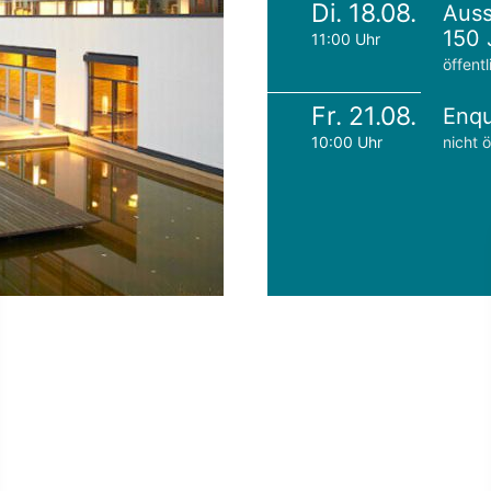
Di. 18.08.
Auss
150 
11:00 Uhr
öffentl
Fr. 21.08.
Enqu
10:00 Uhr
nicht ö