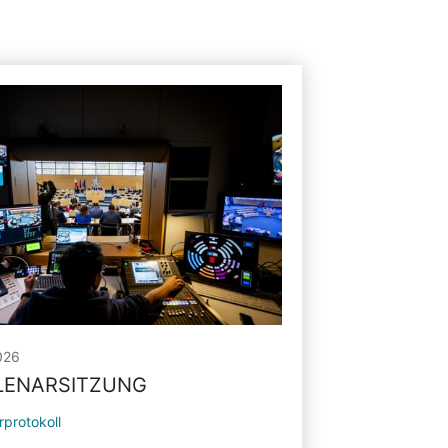
026
PLENARSITZUNG
rprotokoll