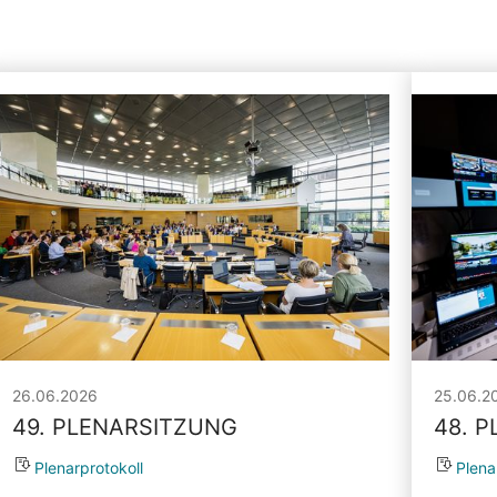
26.06.2026
25.06.2
49. PLENARSITZUNG
48. 
Plenarprotokoll
Plena