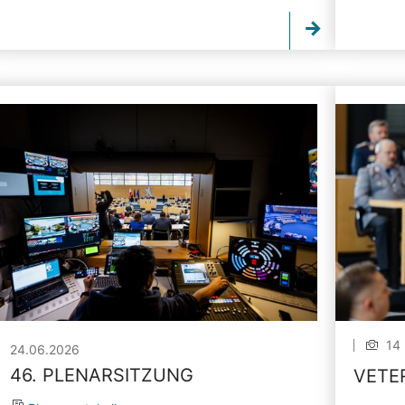
14 
24.06.2026
46. PLENARSITZUNG
VETE