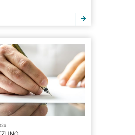
026
ITZUNG