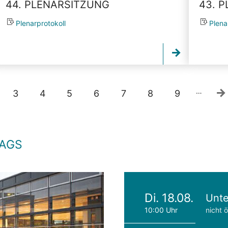
44. PLENARSITZUNG
43. 
Plenarprotokoll
Plena
…
3
4
5
6
7
8
9
TAGS
Di. 18.08.
Unte
10:00 Uhr
nicht ö