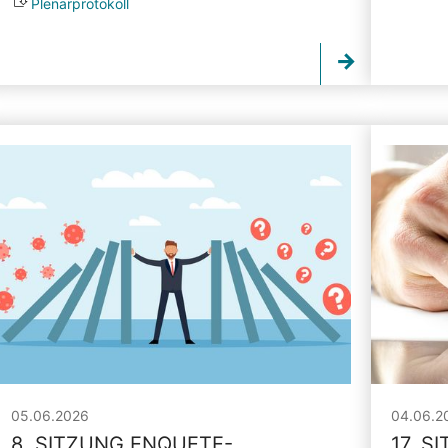
Plenarprotokoll
05.06.2026
04.06.2
8. SITZUNG ENQUETE-
17. S